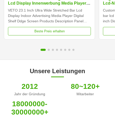
Lcd Display Innenwerbung Media Player
Lcd-N
Digitales Regal Randbildschirm
VETO 23.1 Inch Ultra Wide Stretched Bar Lcd
Customi
Display Indoor Advertising Media Player Digital
bar lcd
Shelf Ddge Screen Products Description Panel
inch D
type 23.1 inch LCD screen Installation Wall mount
Dimens
Beste Preis erhalten
Display dimension 585.6mm *48.19mm Display
Samsun
Color 16.7M Backlight LED backlight Operation
Display
system Android ...
Contras
Unsere Leistungen
2012
80~120+
Jahr der Gründung
Mitarbeiter
18000000-
30000000+