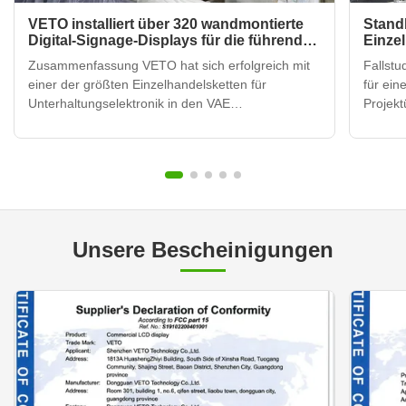
VETO installiert über 320 wandmontierte
Stand
Digital-Signage-Displays für die führende
Einze
Elektronik-Einzelhandelskette der VAE
VETO D
Zusammenfassung VETO hat sich erfolgreich mit
Fallstu
einer der größten Einzelhandelsketten für
für ei
Unterhaltungselektronik in den VAE
Projekt
zusammengeschlossen, um Werbeanzeigen in
führen
über 120 Einzelhandelsstandorten zu
Arabis
modernisieren.Durch den Einsatz von mehr als
ihre In
320 an der Wand befestigten Digital Signage-
transf
Einheiten, ...
...
Unsere Bescheinigungen