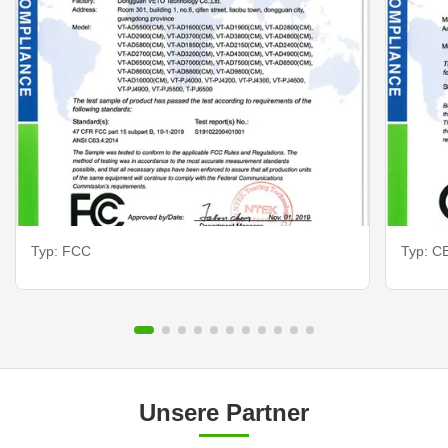
Typ: FCC
Typ: CE
Unsere Partner