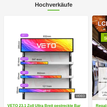
Hochverkäufe
VIDEO
VETO 23.1 Zoll Ultra Breit gestreckte Bar
Regal