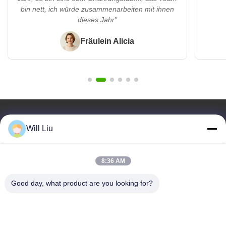
bin nett, ich würde zusammenarbeiten mit ihnen
dieses Jahr"
Fräulein Alicia
Schnelllinks
Will Liu
Zu Hause
Produkte
8:36 AM
Videos
Über Uns
Good day, what product are you looking for?
Blog
Fragen Und Antworten
Qualitätskontrolle