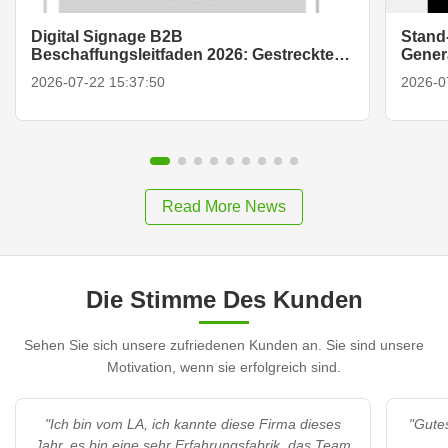
Digital Signage B2B
Stand
Beschaffungsleitfaden 2026: Gestreckte
Gener
Bar-LCDs, intelligente tragbare TV- &
2026-07-22 15:37:50
2026-0
Displaylösungen
Read More News
Die Stimme Des Kunden
Sehen Sie sich unsere zufriedenen Kunden an. Sie sind unsere
Motivation, wenn sie erfolgreich sind.
"Ich bin vom LA, ich kannte diese Firma dieses
"Gute
Jahr, es bin eine sehr Erfahrungsfabrik, das Team