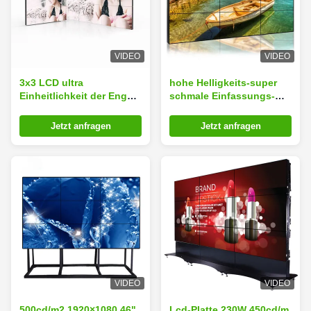
VIDEO
VIDEO
3x3 LCD ultra
hohe Helligkeits-super
Einheitlichkeit der Enge-
schmale Einfassungs-
Einfassungs-Videowand-
Videowand 4x4 HD,
1.8mm hohe der
Video-Wand der digitalen
Jetzt anfragen
Jetzt anfragen
Farbe3840x2160
Beschilderung
VIDEO
VIDEO
500cd/m2 1920×1080 46"
Lcd-Platte 230W 450cd/m