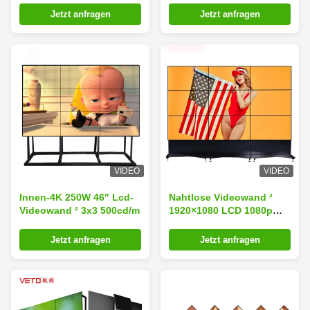
Betrachtungs-Winkel-
Jetzt anfragen
Jetzt anfragen
Blendschutzoberfläche
steht
VIDEO
VIDEO
Innen-4K 250W 46" Lcd-
Nahtlose Videowand ²
Videowand ² 3x3 500cd/m
1920×1080 LCD 1080p
700cd/m
Jetzt anfragen
Jetzt anfragen