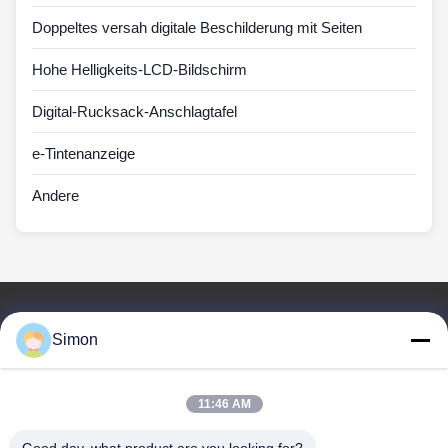
Doppeltes versah digitale Beschilderung mit Seiten
Hohe Helligkeits-LCD-Bildschirm
Digital-Rucksack-Anschlagtafel
e-Tintenanzeige
Andere
Schnelllinks
Simon
Zu Hause
Produkte
Videos
11:46 AM
Über Uns