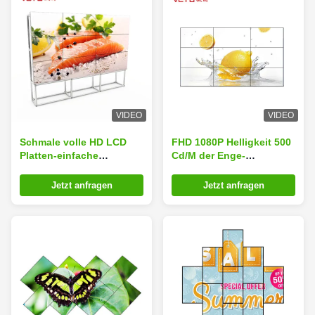
VIDEO
VIDEO
Schmale volle HD LCD
FHD 1080P Helligkeit 500
Platten-einfache
Cd/M der Enge-
Installation des
Einfassung LCD-
Einfassung LCD-
Videowand-körperliches
Jetzt anfragen
Jetzt anfragen
Videowand-klare Bild-
Naht-1.7mm ²
Plan-