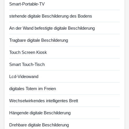
Smart-Portable-TV
stehende digitale Beschilderung des Bodens
An der Wand befestigte digitale Beschilderung
Tragbare digitale Beschilderung
Touch Screen Kiosk
Smart Touch-Tisch
Lcd-Videowand
digitales Totem im Freien
Wechselwirkendes intelligentes Brett
Hängende digitale Beschilderung
Drehbare digitale Beschilderung