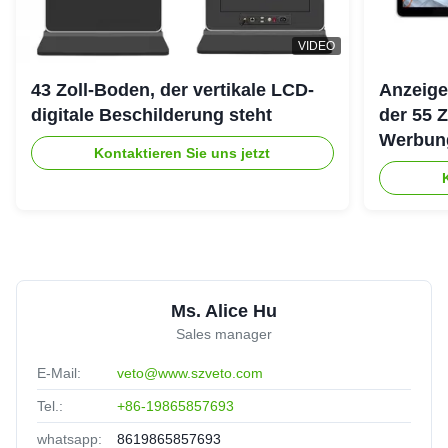
VIDEO
43 Zoll-Boden, der vertikale LCD-
Anzeige
digitale Beschilderung steht
der 55 
Werbung
Kontaktieren Sie uns jetzt
ultra d
Ms. Alice Hu
Sales manager
E-Mail:
veto@www.szveto.com
Tel.:
+86-19865857693
whatsapp:
8619865857693