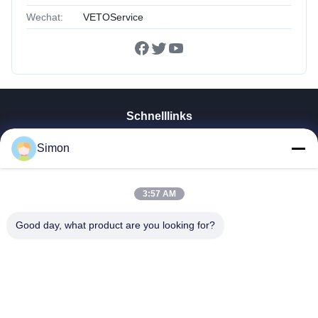
Wechat:
VETOService
Schnelllinks
Zu Hause
Simon
Produkte
Videos
Über Uns
3:57 AM
Werksbesichtigung
Good day, what product are you looking for?
Qualitätskontrolle
Kontakt Mit Uns
Bitte Um Ein Angebot
Blog