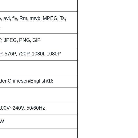
 avi, flv, Rm, rmvb, MPEG, Ts,
4
, JPEG, PNG, GIF
P, 576P, 720P, 1080I, 1080P
der Chinesen/English/18
00V~240V, 50/60Hz
0W