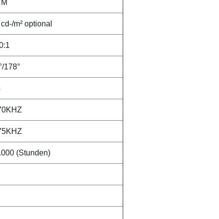
7M
cd-/m² optional
0:1
°/178°
s
70KHZ
75KHZ
.000 (Stunden)