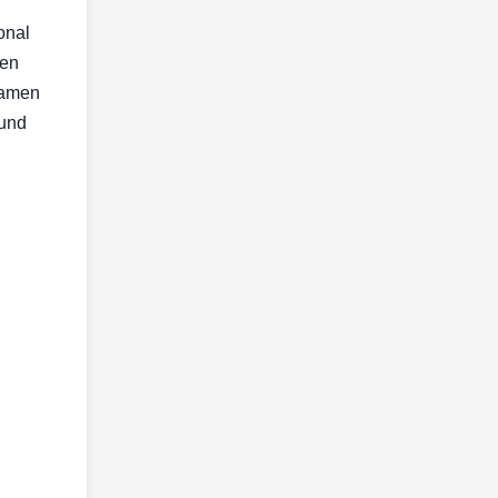
onal
den
samen
 und