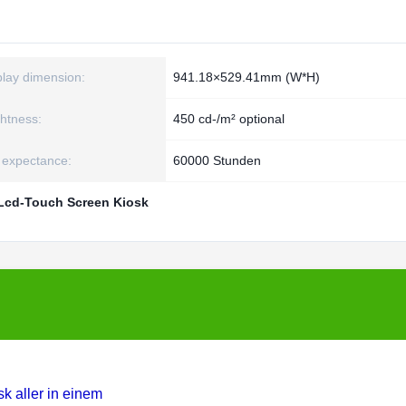
play dimension:
941.18×529.41mm (W*H)
ghtness:
450 cd-/m² optional
e expectance:
60000 Stunden
Lcd-Touch Screen Kiosk
sk aller in einem