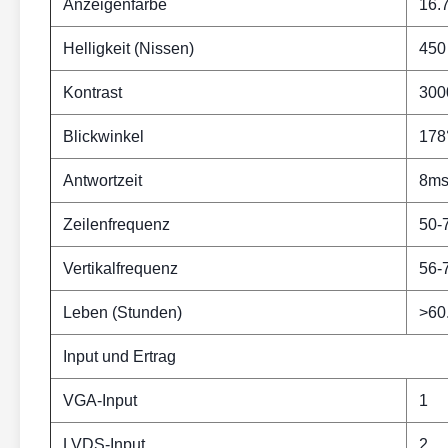
Anzeigenfarbe
16.
Helligkeit (Nissen)
450 
Kontrast
300
Blickwinkel
178
Antwortzeit
8m
Zeilenfrequenz
50-
Vertikalfrequenz
56-
Leben (Stunden)
>60
Input und Ertrag
VGA-Input
1
LVDS-Input
2