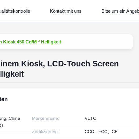
alitätskontrolle
Kontakt mit uns
Bitte um ein Angeb
 Kiosk 450 Cd/M ² Helligkeit
n einem Kiosk, LCD-Touch Screen
ligkeit
ten
ng, China
Markenname:
VETO
d)
Zertifizierung:
CCC、FCC、CE