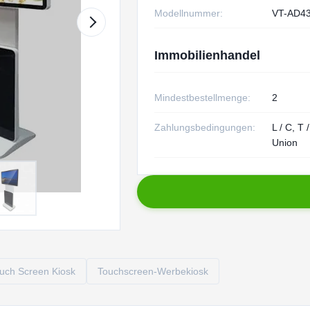
Modellnummer:
VT-AD4
Immobilienhandel
Mindestbestellmenge:
2
Zahlungsbedingungen:
L / C, T 
Union
uch Screen Kiosk
Touchscreen-Werbekiosk