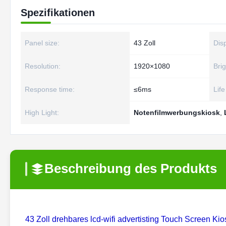
Spezifikationen
Panel size:
43 Zoll
Dis
Resolution:
1920×1080
Bri
Response time:
≤6ms
Lif
High Light:
Notenfilmwerbungskiosk
,
Beschreibung des Produkts
43 Zoll drehbares lcd-wifi advertisting Touch Screen Kio