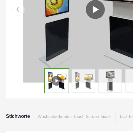
Stichworte
Wechselwirkender Touch Screen Kiosk
Lcd-To