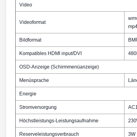
Video
wmv,
Videoformat
mp
Bildformat
BMP
Kompatibles HDMI input/DVI
480
OSD-Anzeige (Schirmmenüanzeige)
Menüsprache
Län
Energie
Stromversorgung
AC1
Höchstleistungs-Leistungsaufnahme
23
Reserveleistungsverbrauch
3W