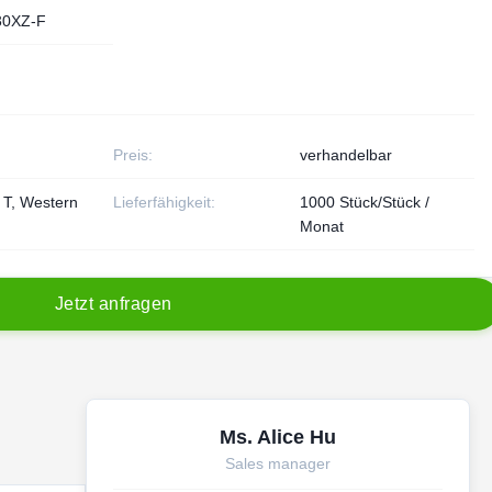
30XZ-F
Preis:
verhandelbar
/ T, Western
Lieferfähigkeit:
1000 Stück/Stück /
Monat
J
e
t
z
t
a
n
f
r
a
g
e
n
Ms. Alice Hu
Sales manager