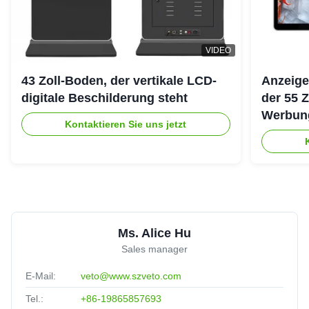
VIDEO
43 Zoll-Boden, der vertikale LCD-
Anzeige
digitale Beschilderung steht
der 55 
Werbung
Kontaktieren Sie uns jetzt
ultra d
Ms. Alice Hu
Sales manager
E-Mail:
veto@www.szveto.com
Tel.:
+86-19865857693