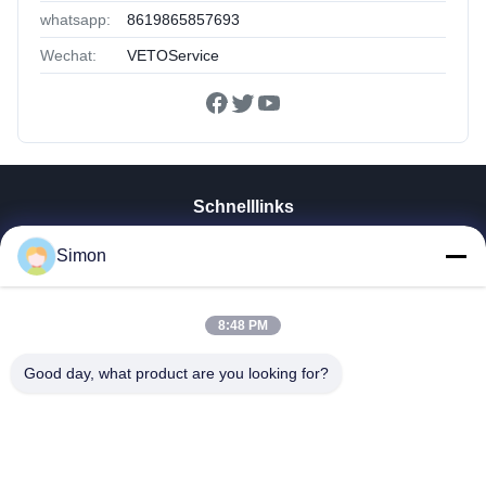
whatsapp:
8619865857693
Wechat:
VETOService
Schnelllinks
Zu Hause
Simon
Produkte
Videos
Über Uns
8:48 PM
Werksbesichtigung
Good day, what product are you looking for?
Qualitätskontrolle
Kontakt Mit Uns
Bitte Um Ein Angebot
Blog