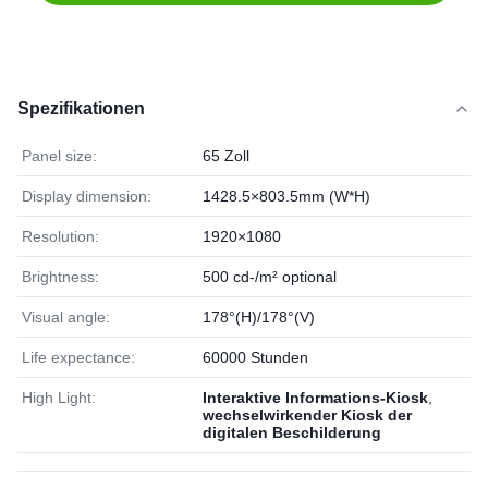
Spezifikationen
Panel size:
65 Zoll
Display dimension:
1428.5×803.5mm (W*H)
Resolution:
1920×1080
Brightness:
500 cd-/m² optional
Visual angle:
178°(H)/178°(V)
Life expectance:
60000 Stunden
High Light:
Interaktive Informations-Kiosk
,
wechselwirkender Kiosk der
digitalen Beschilderung