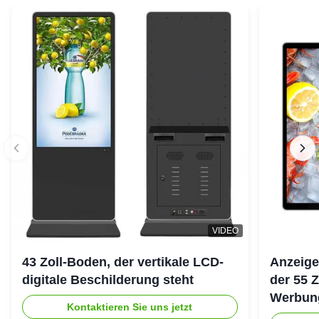
VIDEO
43 Zoll-Boden, der vertikale LCD-
Anzeige
digitale Beschilderung steht
der 55 
Werbung
Kontaktieren Sie uns jetzt
ultra d