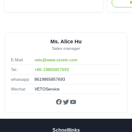
Ms. Alice Hu
Sales manager
E-Mail:
veto@www.szveto.com
Tel.:
+86-19865857693
whatsapp:
8619865857693
Wechat:
VETOService
Schnelllinks