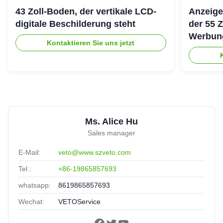
43 Zoll-Boden, der vertikale LCD-
Anzeige
digitale Beschilderung steht
der 55 
Werbung
Kontaktieren Sie uns jetzt
ultra d
Ms. Alice Hu
Sales manager
E-Mail:
veto@www.szveto.com
Tel.:
+86-19865857693
whatsapp:
8619865857693
Wechat:
VETOService