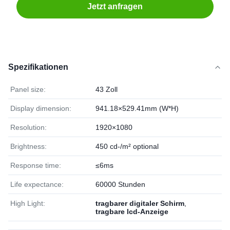
Jetzt anfragen
Spezifikationen
Panel size:
43 Zoll
Display dimension:
941.18×529.41mm (W*H)
Resolution:
1920×1080
Brightness:
450 cd-/m² optional
Response time:
≤6ms
Life expectance:
60000 Stunden
High Light:
tragbarer digitaler Schirm
,
tragbare lcd-Anzeige