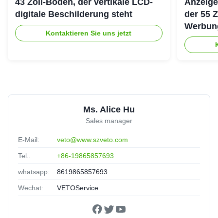
43 Zoll-Boden, der vertikale LCD-
Anzeige
digitale Beschilderung steht
der 55 
Werbung
Kontaktieren Sie uns jetzt
ultra d
Ms. Alice Hu
Sales manager
E-Mail:
veto@www.szveto.com
Tel.:
+86-19865857693
whatsapp:
8619865857693
Wechat:
VETOService