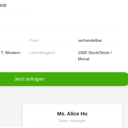
30B
Preis:
verhandelbar
/ T, Western
Lieferfähigkeit:
1000 Stück/Stück /
Monat
J
e
t
z
t
a
n
f
r
a
g
e
n
Ms. Alice Hu
Sales manager