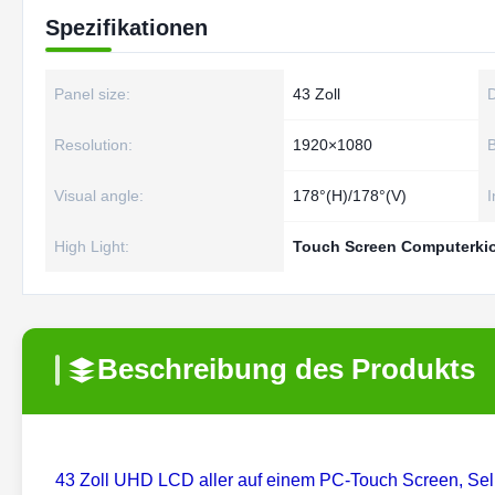
Spezifikationen
Panel size:
43 Zoll
D
Resolution:
1920×1080
B
Visual angle:
178°(H)/178°(V)
I
High Light:
Touch Screen Computerki
Beschreibung des Produkts
43 Zoll UHD LCD aller auf einem PC-Touch Screen, Sel