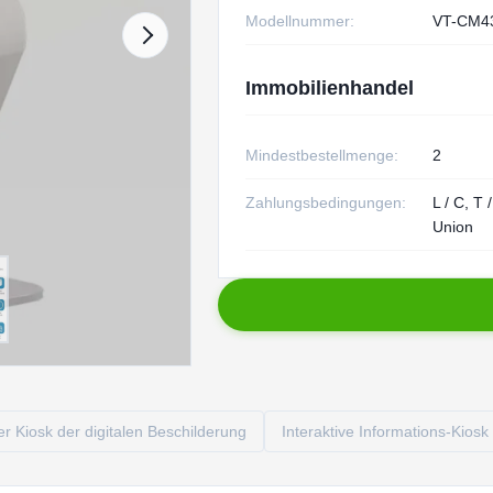
Modellnummer:
VT-CM4
Immobilienhandel
Mindestbestellmenge:
2
Zahlungsbedingungen:
L / C, T 
Union
r Kiosk der digitalen Beschilderung
Interaktive Informations-Kiosk