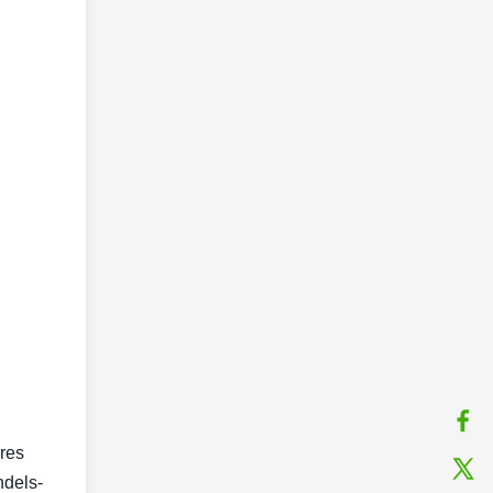
res
ndels-