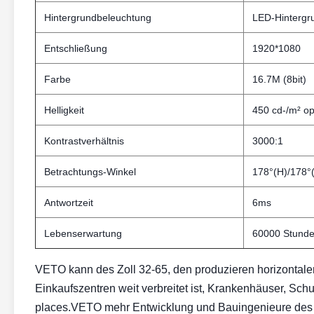
Hintergrundbeleuchtung
LED-Hintergr
Entschließung
1920*1080
Farbe
16.7M (8bit)
Helligkeit
450 cd-/m² op
Kontrastverhältnis
3000:1
Betrachtungs-Winkel
178°(H)/178°
Antwortzeit
6ms
Lebenserwartung
60000 Stund
VETO kann des Zoll 32-65, den produzieren horizontale
Einkaufszentren weit verbreitet ist, Krankenhäuser, Sc
places.VETO mehr Entwicklung und Bauingenieure des P