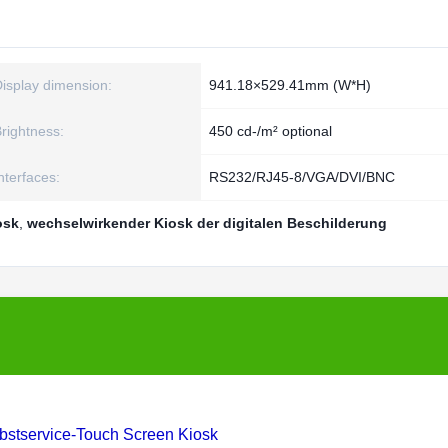
isplay dimension:
941.18×529.41mm (W*H)
rightness:
450 cd-/m² optional
nterfaces:
RS232/RJ45-8/VGA/DVI/BNC
osk
,
wechselwirkender Kiosk der digitalen Beschilderung
bstservice-Touch Screen Kiosk