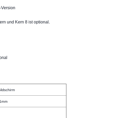
C-Version
rn und Kern 8 ist optional.
ional
ildschirm
41mm