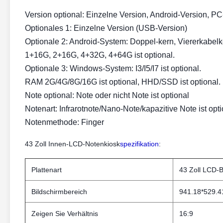
Version optional: Einzelne Version, Android-Version, P
Optionales 1: Einzelne Version (USB-Version)
Optionale 2: Android-System: Doppel-kern, Viererkabelke
1+16G, 2+16G, 4+32G, 4+64G ist optional.
Optionale 3: Windows-System: I3/I5/I7 ist optional.
RAM 2G/4G/8G/16G ist optional, HHD/SSD ist optional.
Note optional: Note oder nicht Note ist optional
Notenart: Infrarotnote/Nano-Note/kapazitive Note ist opt
Notenmethode: Finger
43 Zoll Innen-LCD-Notenkiosk
spezifikation
:
Plattenart
43 Zoll LCD-B
Bildschirmbereich
941.18*529.
Zeigen Sie Verhältnis
16:9