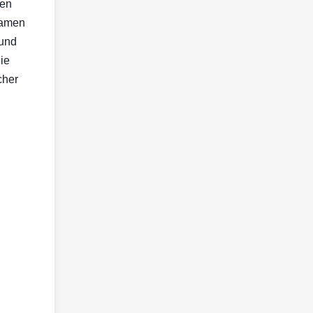
den
samen
 und
ie
cher