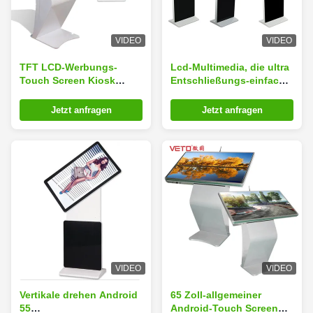
VIDEO
VIDEO
TFT LCD-Werbungs-
Lcd-Multimedia, die ultra
Touch Screen Kiosk
Entschließungs-einfache
6/10/20 Punkte berühren
Operation der Kiosk-
65" 4K für
Anzeigen-HD drehen
Jetzt anfragen
Jetzt anfragen
Einkaufszentrum
VIDEO
VIDEO
Vertikale drehen Android
65 Zoll-allgemeiner
55
Android-Touch Screen