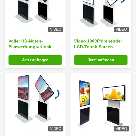
VIDEO
VIDEO
Voller HD-Noten-
Video 1080P/drehender
Filmwerbungs-Kiosk,
LCD-Touch Screen
Boden-stehender Touch
AudioKiosk,
Screen Kiosk
wechselwirkender Touch
Jetzt anfragen
Jetzt anfragen
Screen Kiosk
VIDEO
VIDEO