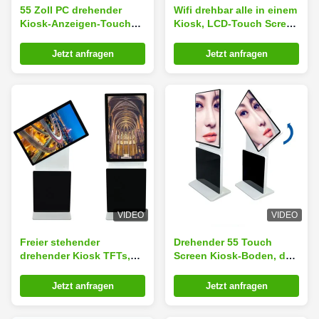
55 Zoll PC drehender
Wifi drehbar alle in einem
Kiosk-Anzeigen-Touch
Kiosk, LCD-Touch Screen
Screen Aluminiumspant
Kiosk 450 Cd/M ²
178 Grad-Betrachtungs-
Helligkeit
Jetzt anfragen
Jetzt anfragen
Winkel
VIDEO
VIDEO
Freier stehender
Drehender 55 Touch
drehender Kiosk TFTs,
Screen Kiosk-Boden, der
Kiosk-wechselwirkendes
vertikales
Touch Screen Plug-and-
wechselwirkendes für
Jetzt anfragen
Jetzt anfragen
Play
Einkaufszentrum steht