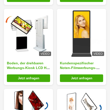
Helligkeit
VIDEO
VIDEO
Boden, der drehbaren
Kundenspezifischer
Werbungs-Kiosk LCD HD
Noten-Filmwerbungs-
43 Zoll IR-Note
Spieler 350cd/m2 Lcd
kundengerecht steht
Jetzt anfragen
Jetzt anfragen