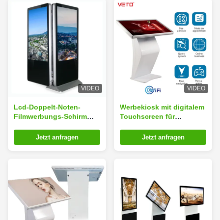
VIDEO
VIDEO
Lcd-Doppelt-Noten-
Werbekiosk mit digitalem
Filmwerbungs-Schirm
Touchscreen für
Kiosk der Boden-
Selbstbedienung
stehender digitalen
Jetzt anfragen
Jetzt anfragen
Beschilderung