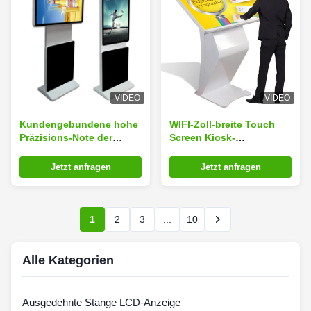
VIDEO
VIDEO
Kundengebundene hohe
WIFI-Zoll-breite Touch
Präzisions-Note der
Screen Kiosk-
Farbdrehende Kiosk-
Betrachtungs-Winkel-
Anzeigen-941.2*529.4mm
freie Stellung
Jetzt anfragen
Jetzt anfragen
1
2
3
...
10
Alle Kategorien
Ausgedehnte Stange LCD-Anzeige