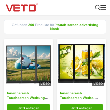
Gefunden
200
Produkte für "
touch screen advertising
kiosk
"
VIDEO
VIDEO
Innenbereich
Innenbereich
Touchscreen Werbung
Touchscreen Werbe-
Kiosk CMS Software LCD-
Kiosk mit 70 Zoll LCD-
Displays Spleißnutzung
Displays und 500 cd/m2
Jetzt anfragen
Jetzt anfragen