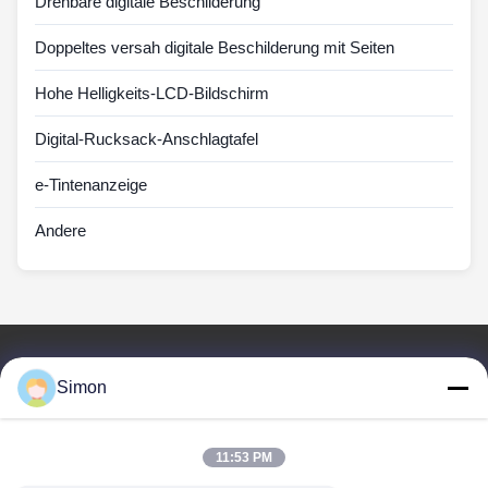
Drehbare digitale Beschilderung
Doppeltes versah digitale Beschilderung mit Seiten
Hohe Helligkeits-LCD-Bildschirm
Digital-Rucksack-Anschlagtafel
e-Tintenanzeige
Andere
Schnelllinks
Simon
Zu Hause
Produkte
Videos
11:53 PM
Über Uns